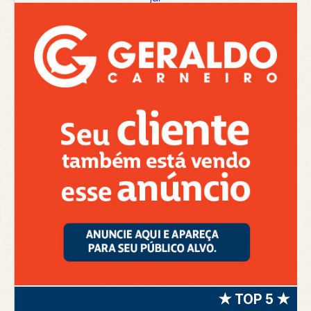
★ TOP 5 ★