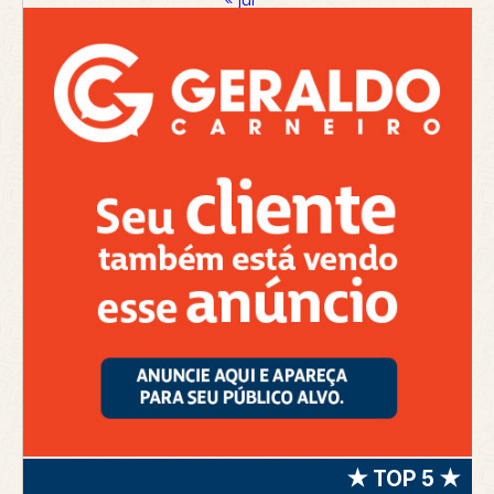
★ TOP 5 ★