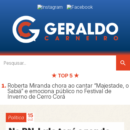
search
★ TOP 5 ★
Roberta Miranda chora ao cantar “Majestade, o
Sabiá” e emociona público no Festival de
Inverno de Cerro Corá
15
Política
out