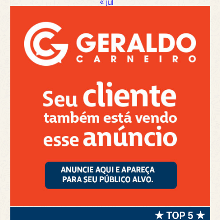
« jul
★ TOP 5 ★