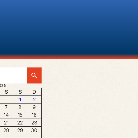
search
026
S
S
D
1
2
7
8
9
14
15
16
21
22
23
28
29
30