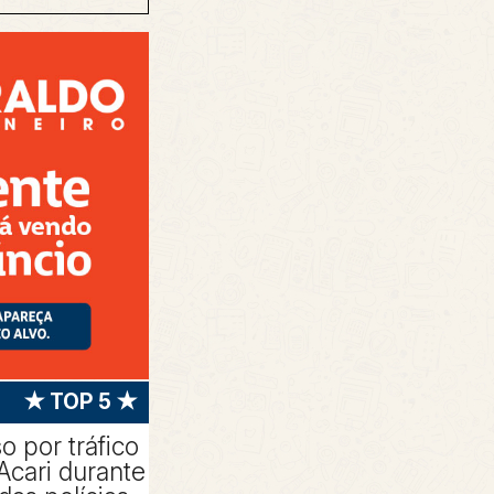
★ TOP 5 ★
 por tráfico
Acari durante