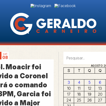
set
08
l. Moacir foi
AGOSTO 2
S
T
Q
Q
ido a Coronel
3
4
5
6
ará o comando
10
11
12
13
BPM, Garcia foi
17
18
19
20
24
25
26
27
ido a Major
31