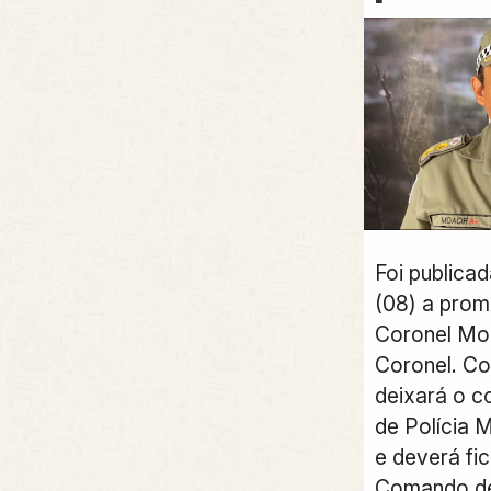
Foi publica
(08) a pro
Coronel Moa
Coronel. Co
deixará o c
de Polícia M
e deverá fi
Comando de