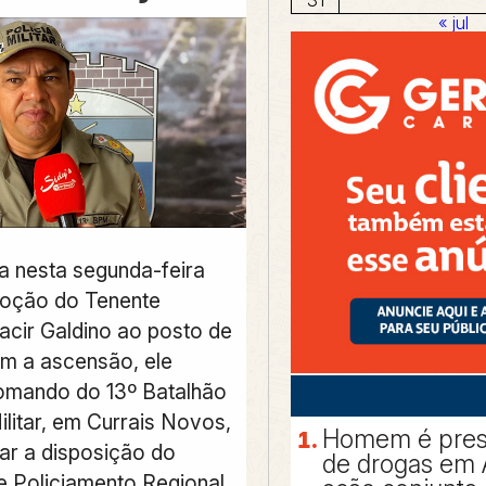
« jul
da nesta segunda-feira
moção do Tenente
cir Galdino ao posto de
m a ascensão, ele
omando do 13º Batalhão
ilitar, em Currais Novos,
Homem é preso
car a disposição do
de drogas em 
 Policiamento Regional