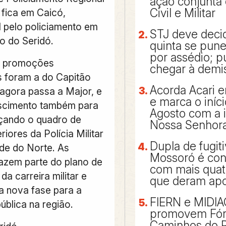
ação conjunta 
Civil e Militar
e fica em Caicó,
 pelo policiamento em
STJ deve decid
o do Seridó.
quinta se pun
por assédio; 
s promoções
chegar à demi
 foram a do Capitão
Acorda Acari e
 agora passa a Major, e
e marca o iníc
scimento também para
Agosto com a
çando o quadro de
Nossa Senhora
riores da Polícia Militar
Dupla de fugit
de do Norte. As
Mossoró é con
zem parte do plano de
com mais qua
da carreira militar e
que deram apo
 nova fase para a
FIERN e MIDI
ública na região.
promovem Fó
Caminhos do 