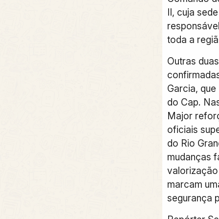
II, cuja sed
responsável
toda a regiã
Outras dua
confirmadas
Garcia, que
do Cap. Na
Major refor
oficiais supe
do Rio Gran
mudanças fa
valorização 
marcam uma
segurança p