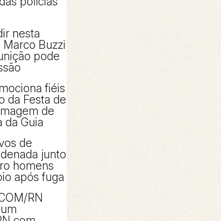
das polícias
ir nesta
e Marco Buzzi
punição pode
ssão
mociona fiéis
io da Festa de
 imagem de
 da Guia
ivos de
denada junto
tro homens
io após fuga
ACOM/RN
rum
RN com