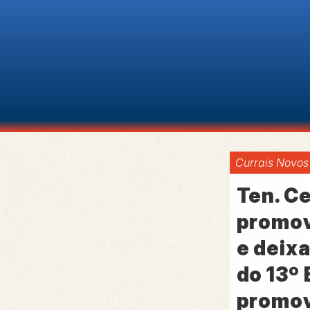
Currais Novos
Ten. Ce
promov
e deix
do 13º 
promov