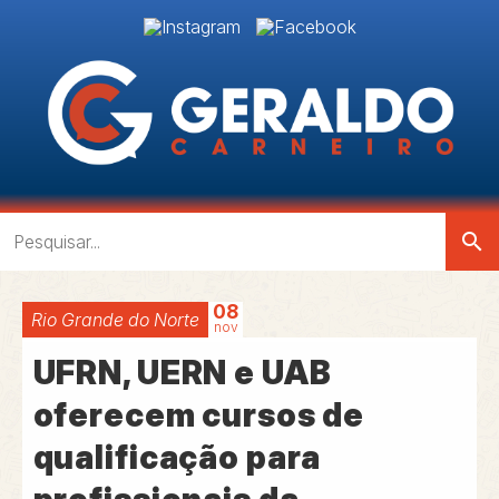
search
08
Rio Grande do Norte
nov
UFRN, UERN e UAB
oferecem cursos de
qualificação para