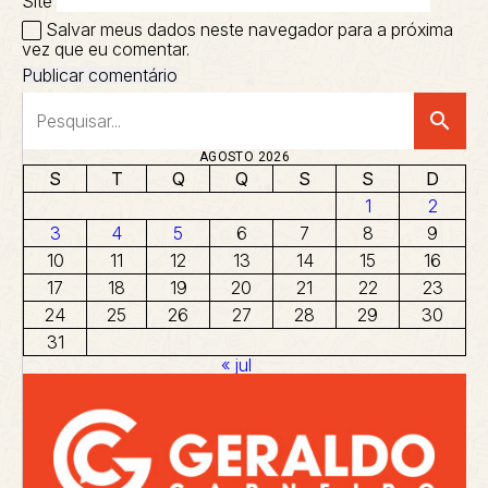
Site
Salvar meus dados neste navegador para a próxima
vez que eu comentar.
search
AGOSTO 2026
S
T
Q
Q
S
S
D
1
2
3
4
5
6
7
8
9
10
11
12
13
14
15
16
17
18
19
20
21
22
23
24
25
26
27
28
29
30
31
« jul