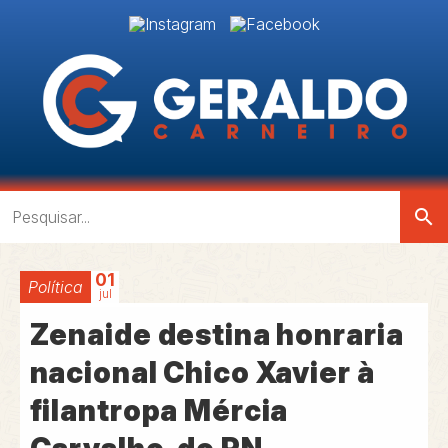
search
01
Política
jul
Zenaide destina honraria
nacional Chico Xavier à
filantropa Mércia