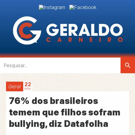
search
22
Geral
nov
76% dos brasileiros
temem que filhos sofram
bullying, diz Datafolha