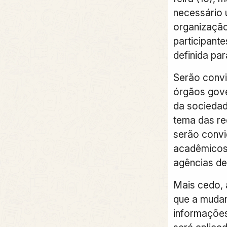
necessário 
organizaçã
participant
definida par
Serão convi
órgãos gove
da sociedad
tema das re
serão convi
acadêmicos 
agências de
Mais cedo,
que a muda
informaçõe