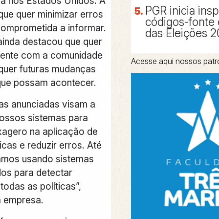
da nos Estados Unidos. A
PGR inicia ins
que quer minimizar erros
códigos-fonte
comprometida a informar.
das Eleições 
inda destacou que quer
rente com a comunidade
Acesse aqui nossos patr
quer futuras mudanças
que possam acontecer.
as anunciadas visam a
 nossos sistemas para
exagero na aplicação de
icas e reduzir erros. Até
amos usando sistemas
os para detectar
todas as políticas”,
a empresa.