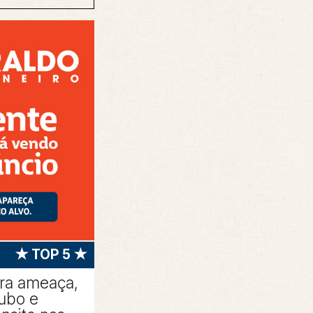
★ TOP 5 ★
tra ameaça,
oubo e