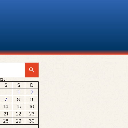
search
026
S
S
D
1
2
7
8
9
14
15
16
21
22
23
28
29
30