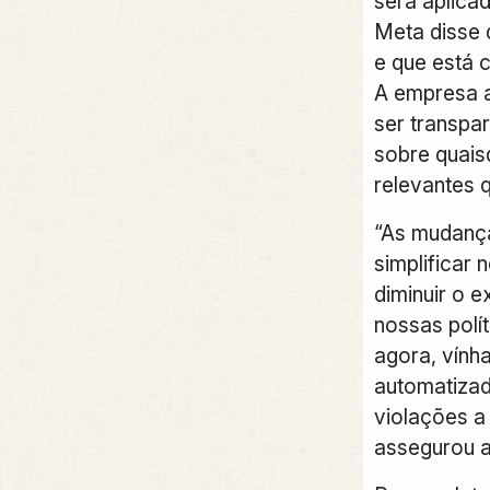
será aplica
Meta disse 
e que está 
A empresa a
ser transpa
sobre quais
relevantes 
“As mudanç
simplificar
diminuir o 
nossas polít
agora, vính
automatizad
violações a 
assegurou 