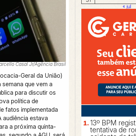
« jul
arcello Casal Jr/Agência Brasil
ocacia-Geral da União)
a semana que vem a
blica para discutir os
ova política de
e fatos implementada
A audiência estava
13º BPM regis
ra a próxima quinta-
tentativa de r
 mas, segundo a AGU, será