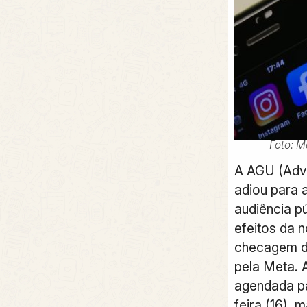
Foto: M
A AGU (Adv
adiou para 
audiência pú
efeitos da n
checagem d
pela Meta. 
agendada pa
feira (16),