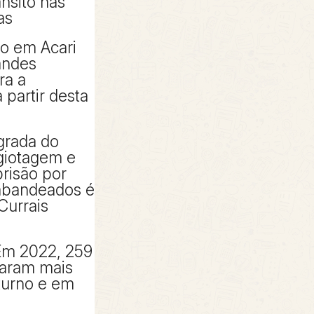
ânsito nas
as
to em Acari
andes
ra a
partir desta
grada do
giotagem e
risão por
rabandeados é
Currais
Em 2022, 259
taram mais
turno e em