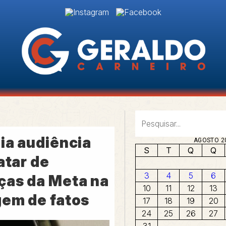
ia audiência
AGOSTO 2
S
T
Q
Q
atar de
3
4
5
6
as da Meta na
10
11
12
13
em de fatos
17
18
19
20
24
25
26
27
31