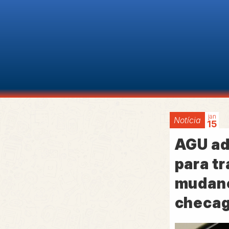
jan
Notícia
15
AGU ad
para tr
mudanç
checag