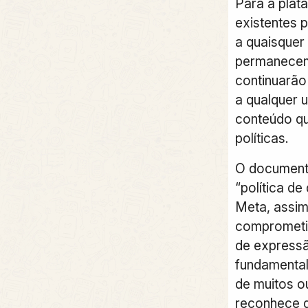
Para a plat
existentes p
a quaisquer 
permanecem
continuarão 
a qualquer 
conteúdo qu
políticas.
O document
“política de
Meta, assi
comprometi
de expressã
fundamental
de muitos ou
reconhece q