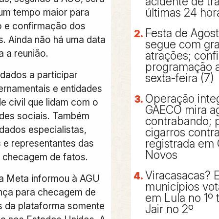
acidente de tr
últimas 24 hor
um tempo maior para
o e confirmação dos
Festa de Agos
es. Ainda não há uma data
segue com gr
a a reunião.
atrações; confi
programação a 
dados a participar
sexta-feira (7)
rnamentais e entidades
Operação inte
e civil que lidam com o
GAECO mira a
des sociais. Também
contrabando; p
dados especialistas,
cigarros cont
registrada em 
e representantes das
Novos
 checagem de fatos.
Viracasacas? 
 a Meta informou à AGU
municípios vo
nça para checagem de
em Lula no 1º 
s da plataforma somente
Jair no 2º