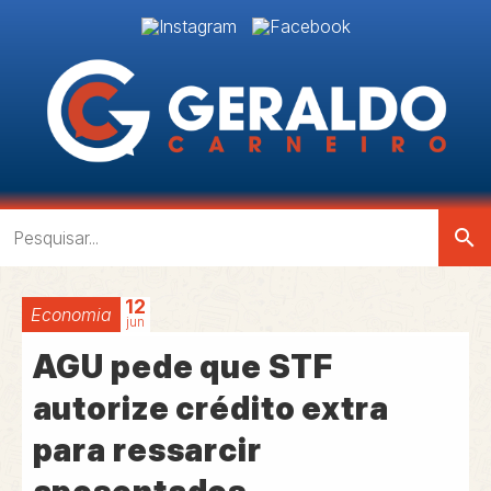
search
12
Economia
jun
AGU pede que STF
autorize crédito extra
para ressarcir