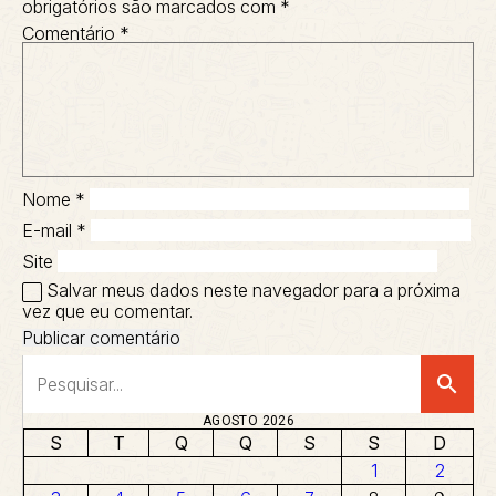
obrigatórios são marcados com
*
Comentário
*
Nome
*
E-mail
*
Site
Salvar meus dados neste navegador para a próxima
vez que eu comentar.
search
AGOSTO 2026
S
T
Q
Q
S
S
D
1
2