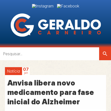
search
07
Notícia
jan
Anvisa libera novo
medicamento para fase
inicial do Alzheimer