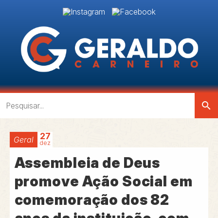
search
27
Geral
dez
Assembleia de Deus
promove Ação Social em
comemoração dos 82