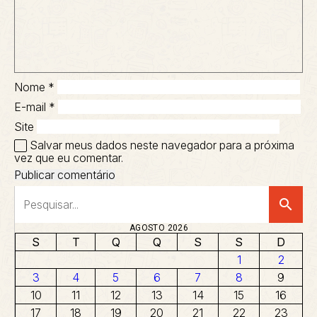
Nome
*
E-mail
*
Site
Salvar meus dados neste navegador para a próxima
vez que eu comentar.
search
AGOSTO 2026
S
T
Q
Q
S
S
D
1
2
3
4
5
6
7
8
9
10
11
12
13
14
15
16
17
18
19
20
21
22
23