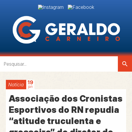
search
19
Notícia
jan
Associação dos Cronistas
Esportivos do RN repudia
“atitude truculenta e