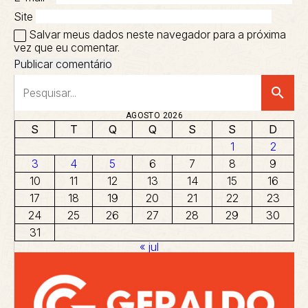
Site
Salvar meus dados neste navegador para a próxima
vez que eu comentar.
search
AGOSTO 2026
S
T
Q
Q
S
S
D
1
2
3
4
5
6
7
8
9
10
11
12
13
14
15
16
17
18
19
20
21
22
23
24
25
26
27
28
29
30
31
« jul