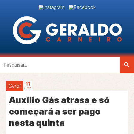
search
11
Geral
dez
Auxílio Gás atrasa e só
começará a ser pago
nesta quinta