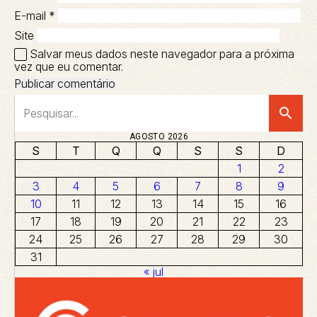
E-mail
*
Site
Salvar meus dados neste navegador para a próxima
vez que eu comentar.
search
AGOSTO 2026
S
T
Q
Q
S
S
D
1
2
3
4
5
6
7
8
9
10
11
12
13
14
15
16
17
18
19
20
21
22
23
24
25
26
27
28
29
30
31
« jul