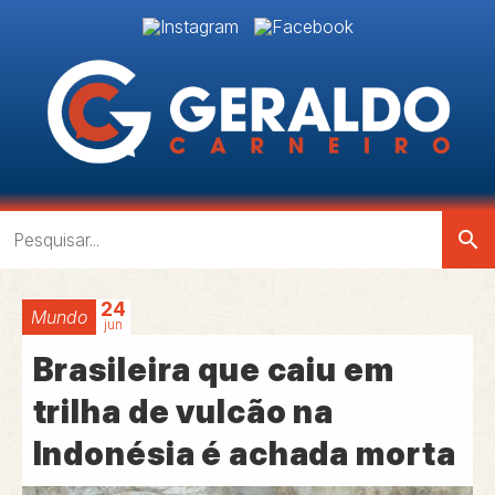
search
24
Mundo
jun
Brasileira que caiu em
trilha de vulcão na
Indonésia é achada morta