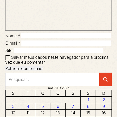
Nome
*
E-mail
*
Site
Salvar meus dados neste navegador para a próxima
vez que eu comentar.
search
AGOSTO 2026
S
T
Q
Q
S
S
D
1
2
3
4
5
6
7
8
9
10
11
12
13
14
15
16