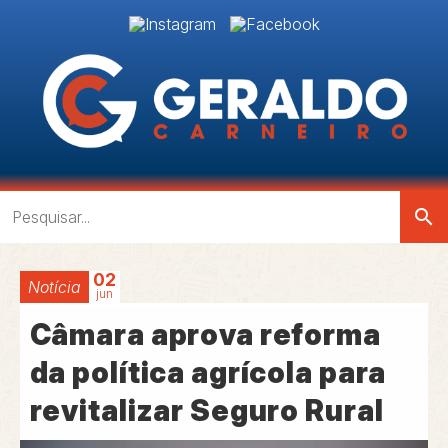
search
02
Notícia
jun
Câmara aprova reforma
da política agrícola para
revitalizar Seguro Rural