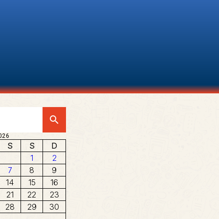
search
026
S
S
D
1
2
7
8
9
14
15
16
21
22
23
28
29
30