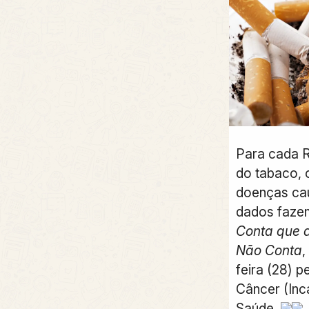
Para cada R$
do tabaco, 
doenças ca
dados faze
Conta que a
Não Conta
,
feira (28) p
Câncer (Inca
Saúde.