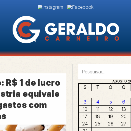
: R$ 1 de lucro
AGOSTO 2
S
T
Q
Q
stria equivale
3
4
5
6
 gastos com
10
11
12
13
as
17
18
19
20
24
25
26
27
31