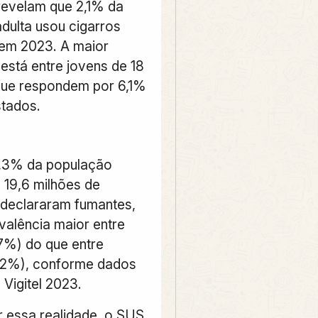
 revelam que 2,1% da
dulta usou cigarros
 em 2023. A maior
está entre jovens de 18
que respondem por 6,1%
stados.
9,3% da população
u 19,6 milhões de
 declararam fumantes
,
valência maior entre
7%) do que entre
,2%), conforme dados
Vigitel 2023.
 essa realidade, o SUS