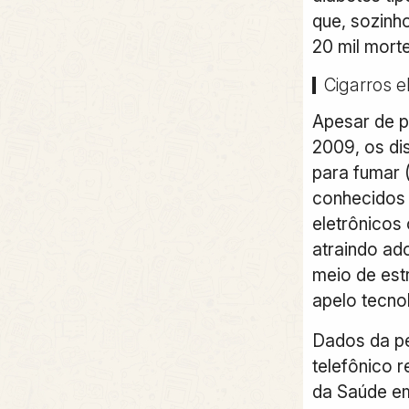
que, sozinh
20 mil mort
Cigarros e
Apesar de p
2009, os dis
para fumar 
conhecidos
eletrônicos
atraindo ad
meio de est
apelo tecno
Dados da pes
telefônico r
da Saúde em