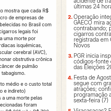
acidente de tr
últimas 24 hor
o mostra que cada R$
Operação inte
lucro de empresas de
GAECO mira a
belecidas no Brasil com
contrabando; p
igarros legais foi
cigarros cont
 a uma morte por
registrada em 
Novos
díacas isquêmicas,
scular cerebral (AVC),
PGR inicia ins
onar obstrutiva crônica
códigos-fonte
câncer de pulmão
das Eleições 
o tabagismo.
Festa de Agos
segue com gr
to médio e o custo total
atrações; confi
o e indireto)
programação a 
s a uma morte pelas
sexta-feira (7)
lecionadas foram
Viracasacas? 