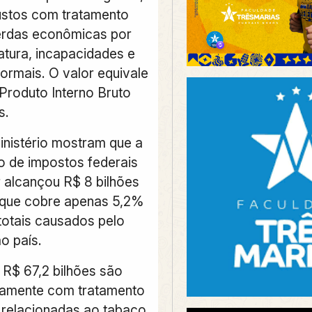
stos com tratamento
erdas econômicas por
tura, incapacidades e
formais.
O valor equivale
Produto Interno Bruto
s.
nistério mostram que a
 de impostos federais
 alcançou R$ 8 bilhões
 que cobre apenas 5,2%
totais causados pelo
o país.
 R$ 67,2 bilhões são
tamente com tratamento
relacionadas ao tabaco,