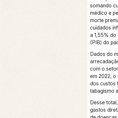
somando cu
médico e p
morte prema
cuidados in
a 1,55% do 
(PIB) do paí
Dados do mi
arrecadação
com o setor
em 2022, o
dos custos 
tabagismo a
Desse total,
gastos dire
de doenças 