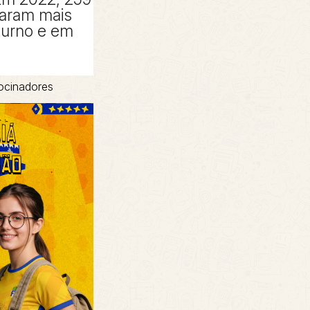
taram mais
turno e em
ocinadores