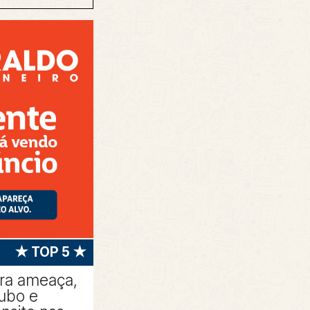
★ TOP 5 ★
tra ameaça,
oubo e