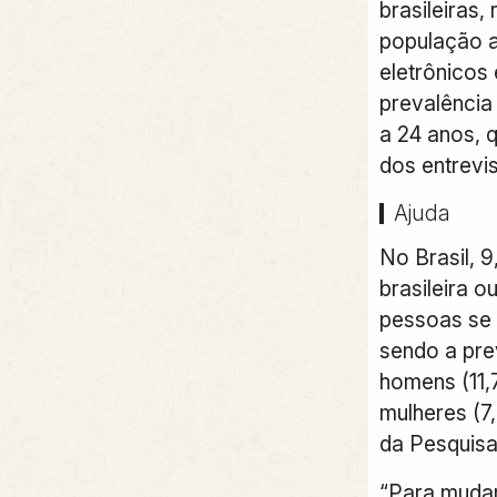
brasileiras,
população a
eletrônicos
prevalência 
a 24 anos, 
dos entrevi
Ajuda
No Brasil, 
brasileira o
pessoas se
sendo a pre
homens (11,
mulheres (7
da Pesquisa 
“Para mudar