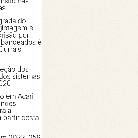
ânsito nas
as
grada do
giotagem e
risão por
rabandeados é
Currais
peção dos
 dos sistemas
2026
to em Acari
andes
ra a
partir desta
Em 2022, 259