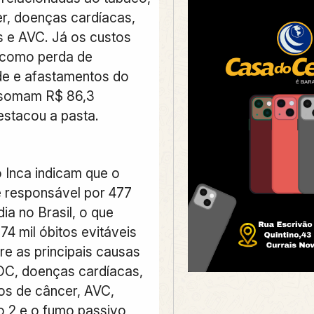
, doenças cardíacas,
as e AVC. Já os custos
 como perda de
de e afastamentos do
 somam R$ 86,3
estacou a pasta.
Inca indicam que o
 responsável por 477
ia no Brasil,
o que
74 mil óbitos evitáveis
re as principais causas
OC, doenças cardíacas,
pos de câncer, AVC,
po 2 e o fumo passivo