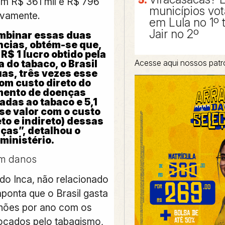
m R$ 361 mil e R$ 796
municípios vo
tivamente.
em Lula no 1º 
Jair no 2º
mbinar essas duas
ncias, obtém-se que,
R$ 1 lucro obtido pela
a do tabaco, o Brasil
Acesse aqui nossos patr
as, três vezes esse
com custo direto do
mento de doenças
adas ao tabaco e 5,1
se valor com o custo
eto e indireto) dessas
ças”, detalhou o
ministério.
om danos
do Inca, não relacionado
aponta que
o Brasil gasta
lhões por ano com os
ocados pelo tabagismo,