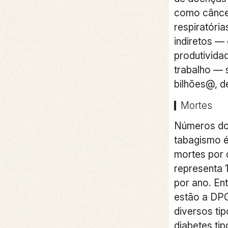
como câncer
respiratóri
indiretos —
produtivida
trabalho —
bilhões@, d
Mortes
Números do 
tabagismo é
mortes por d
representa 1
por ano. Ent
estão a DP
diversos ti
diabetes ti