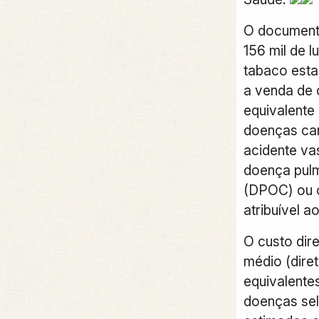
O document
156 mil de 
tabaco esta
a venda de c
equivalente
doenças car
acidente va
doença pulm
(DPOC) ou 
atribuível a
O custo dire
médio (diret
equivalente
doenças se