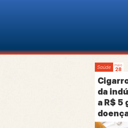
maio
Saúde
28
Cigarro
da indú
a R$ 5
doenç