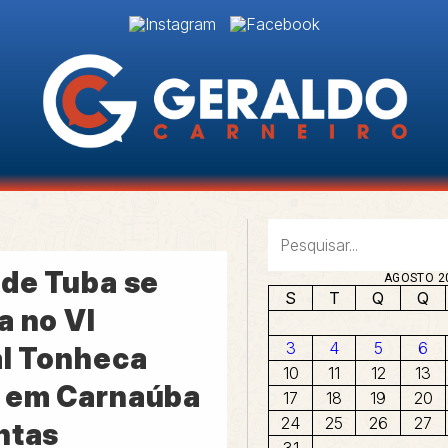
 de Tuba se
AGOSTO 2
S
T
Q
Q
a no VI
3
4
5
6
al Tonheca
10
11
12
13
 em Carnaúba
17
18
19
20
24
25
26
27
ntas
31