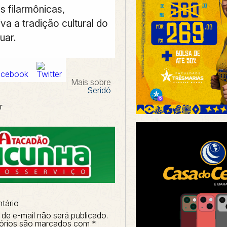
s filarmônicas,
a a tradição cultural do
uar.
Mais sobre
Seridó
r
tário
de e-mail não será publicado.
órios são marcados com
*