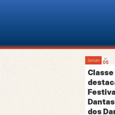
jul
Seridó
05
Classe
destac
Festiv
Dantas
dos Da