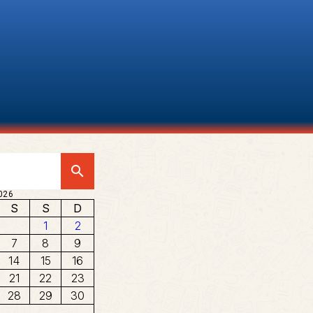
search
026
S
S
D
1
2
7
8
9
14
15
16
21
22
23
28
29
30