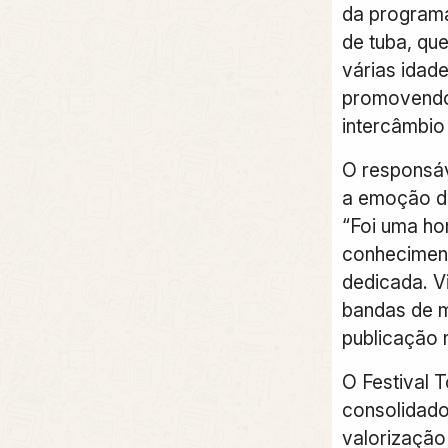
da programa
de tuba, qu
várias idade
promovendo
intercâmbio
O responsáv
a emoção de 
“Foi uma hon
conhecimen
dedicada. V
bandas de m
publicação 
O Festival 
consolidad
valorização