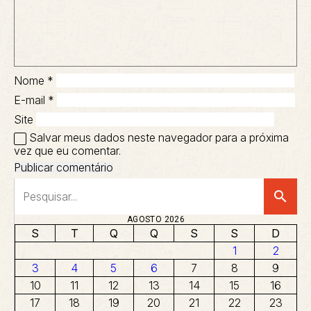
Nome
*
E-mail
*
Site
Salvar meus dados neste navegador para a próxima
vez que eu comentar.
search
AGOSTO 2026
S
T
Q
Q
S
S
D
1
2
3
4
5
6
7
8
9
10
11
12
13
14
15
16
17
18
19
20
21
22
23