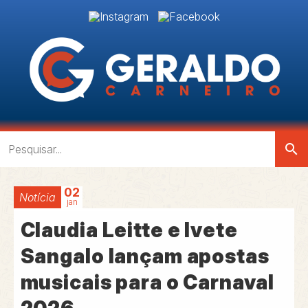
search
02
Notícia
jan
Claudia Leitte e Ivete
Sangalo lançam apostas
musicais para o Carnaval