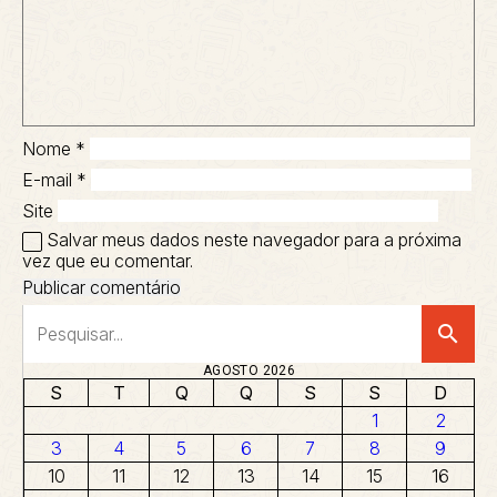
Nome
*
E-mail
*
Site
Salvar meus dados neste navegador para a próxima
vez que eu comentar.
search
AGOSTO 2026
S
T
Q
Q
S
S
D
1
2
3
4
5
6
7
8
9
10
11
12
13
14
15
16