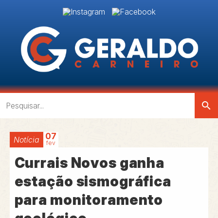
search
07
Notícia
fev
Currais Novos ganha
estação sismográfica
para monitoramento