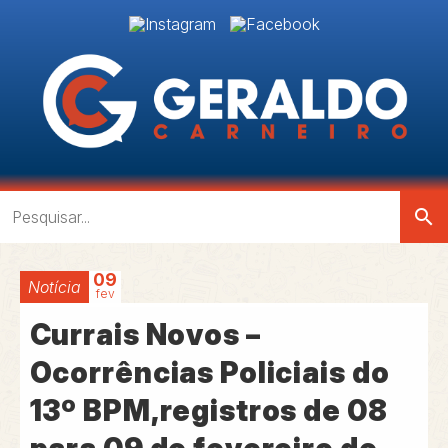
search
09
Notícia
fev
Currais Novos –
Ocorrências Policiais do
13º BPM,registros de 08