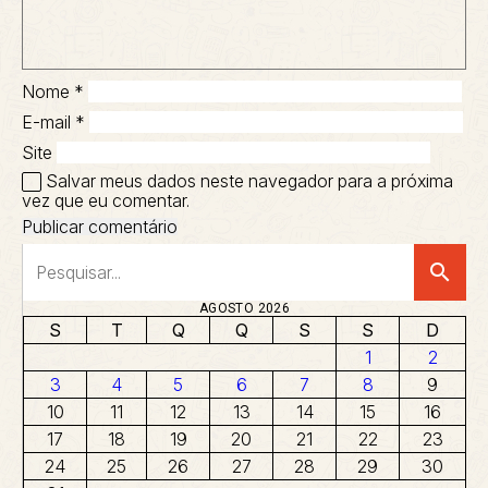
Nome
*
E-mail
*
Site
Salvar meus dados neste navegador para a próxima
vez que eu comentar.
search
AGOSTO 2026
S
T
Q
Q
S
S
D
1
2
3
4
5
6
7
8
9
10
11
12
13
14
15
16
17
18
19
20
21
22
23
24
25
26
27
28
29
30