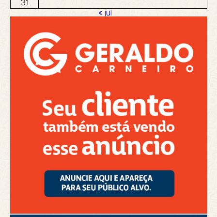
31
« jul