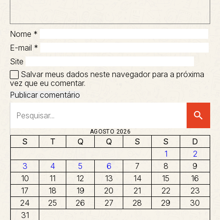
Nome
*
E-mail
*
Site
Salvar meus dados neste navegador para a próxima
vez que eu comentar.
search
AGOSTO 2026
S
T
Q
Q
S
S
D
1
2
3
4
5
6
7
8
9
10
11
12
13
14
15
16
17
18
19
20
21
22
23
24
25
26
27
28
29
30
31