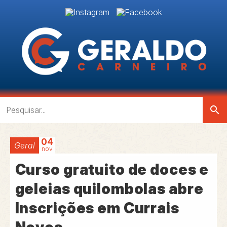
search
04
Geral
nov
Curso gratuito de doces e
geleias quilombolas abre
Inscrições em Currais