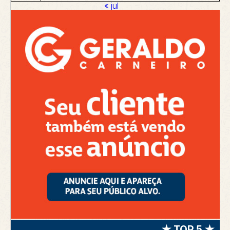
« jul
★ TOP 5 ★