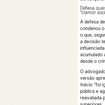
Defesa ques
“clamor soci
A defesa de
condenou o p
o que, segu
a decisão te
influenciad
acumulado a
desde o cri
O advogado
versão apr
Inácio “foi 
pública e ag
reavaliada p
superiores.