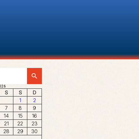
search
026
S
S
D
1
2
7
8
9
14
15
16
21
22
23
28
29
30