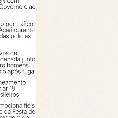
RN com
 Governo e ao
 por tráfico
Acari durante
das polícias
ivos de
denada junto
tro homens
io após fuga
aneamento
iar 18
sileiros
mociona fiéis
io da Festa de
 imagem de