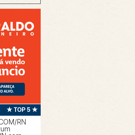
★ TOP 5 ★
ACOM/RN
rum