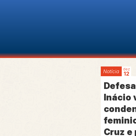
dez
Notícia
12
Defesa
Inácio 
conden
feminic
Cruz e 