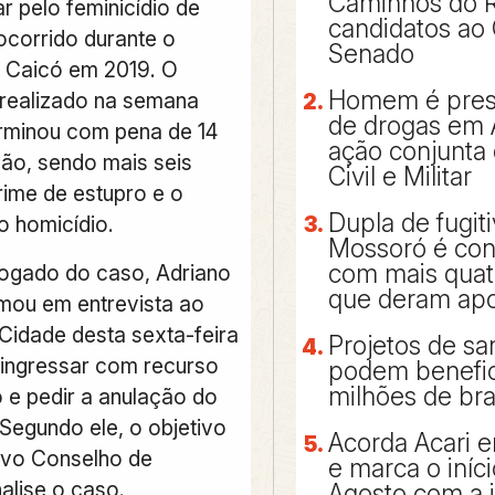
Caminhos do 
tar pelo feminicídio de
candidatos ao
ocorrido durante o
Senado
 Caicó em 2019. O
Homem é preso
 realizado na semana
de drogas em 
rminou com pena de 14
ação conjunta 
são, sendo mais seis
Civil e Militar
rime de estupro e o
Dupla de fugit
o homicídio.
Mossoró é con
com mais qua
ogado do caso, Adriano
que deram apo
rmou em entrevista ao
 Cidade desta sexta-feira
Projetos de s
á ingressar com recurso
podem benefic
milhões de bra
 e pedir a anulação do
 Segundo ele, o objetivo
Acorda Acari e
ovo Conselho de
e marca o iníc
alise o caso.
Agosto com a