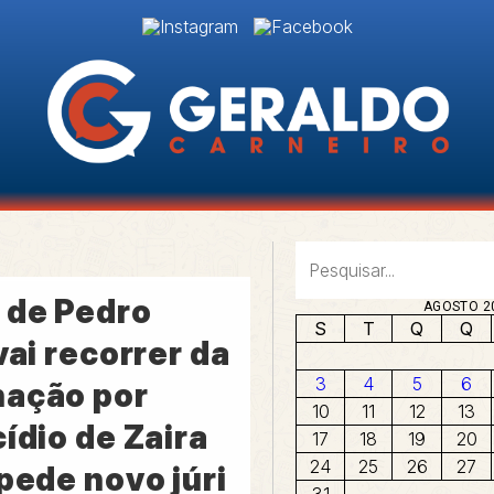
 de Pedro
AGOSTO 2
S
T
Q
Q
vai recorrer da
3
4
5
6
ação por
10
11
12
13
ídio de Zaira
17
18
19
20
24
25
26
27
pede novo júri
31