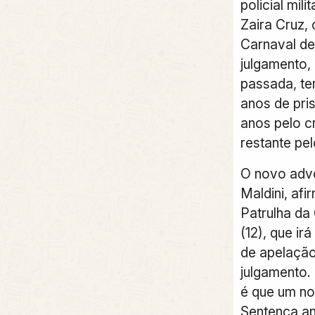
policial mili
Zaira Cruz, 
Carnaval de
julgamento,
passada, te
anos de pri
anos pelo c
restante pel
O novo adv
Maldini, afi
Patrulha da
(12), que ir
de apelação
julgamento.
é que um n
Sentença an