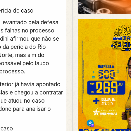
erícia do caso
 levantado pela defesa
s falhas no processo
ldini afirmou que não se
o da perícia do Rio
orte, mas sim do
ponsável pelo laudo
 processo.
terior já havia apontado
cias e chegou a contratar
que atuou no caso
done para analisar o
 caso