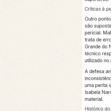
Críticas à p
Outro ponto
são suposta
pericial. Ma
trata de err
Grande do N
técnico res
utilizado no
A defesa an
inconsistên
uma perita 
Isabela Nar
material.
Histórico do