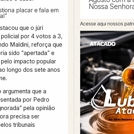
Nossa Senhora
tiona placar e fala em
al”
Acesse aqui nossos patr
stacou que o júri
olicial por 4 votos a 3,
ndo Maldini, reforça que
ria sido “apertada” e
a pelo impacto popular
o longo dos sete anos
me.
 argumenta que a
esentada por Pedro
ignorada” pela opinião
ora precisa ser
elos tribunais