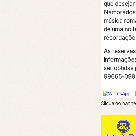
que desejam
Namorados 
música româ
de uma noit
recordaçõe
As reservas
informaçõe
ser obtidas 
99665-099
Clique no banne