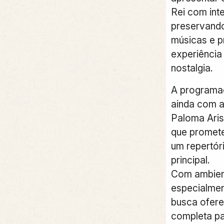
Rei com int
preservando
músicas e 
experiência
nostalgia.
A programaç
ainda com 
Paloma Aris
que promete
um repertór
principal.
Com ambien
especialmen
busca ofere
completa pa