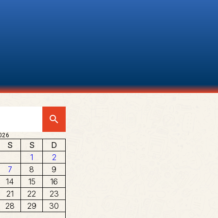
search
026
S
S
D
1
2
7
8
9
14
15
16
21
22
23
28
29
30