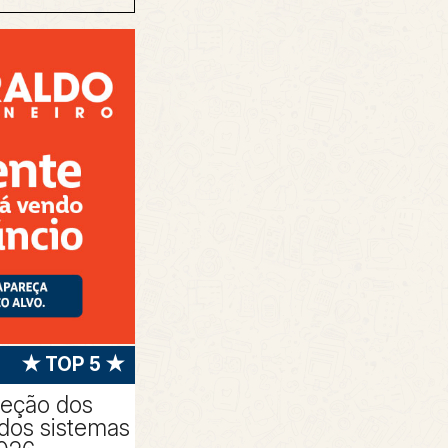
★ TOP 5 ★
peção dos
 dos sistemas