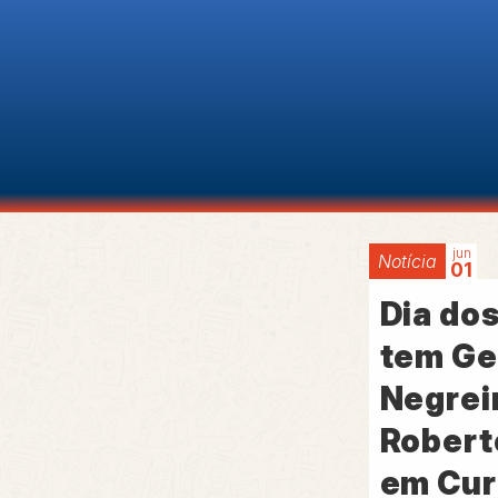
jun
Notícia
01
Dia do
tem Ge
Negrei
Robert
em Cur