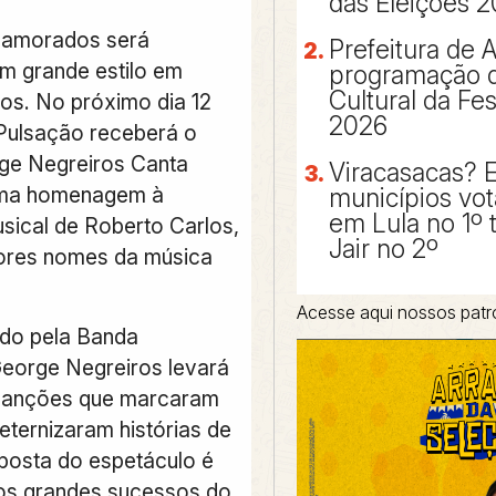
das Eleições 
Namorados será
Prefeitura de A
m grande estilo em
programação d
Cultural da Fe
os. No próximo dia 12
2026
 Pulsação receberá o
ge Negreiros Canta
Viracasacas? 
uma homenagem à
municípios vo
em Lula no 1º 
usical de Roberto Carlos,
Jair no 2º
ores nomes da música
Acesse aqui nossos patr
o pela Banda
eorge Negreiros levará
 canções que marcaram
eternizaram histórias de
posta do espetáculo é
os grandes sucessos do