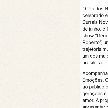
O Dia dos 
celebrado e
Currais Nov
de junho, o
show “Geor
Roberto”, 
trajetória m
um dos mai
brasileira.
Acompanhad
Emoções, G
ao público
gerações e 
amor. A pro
apresentar 