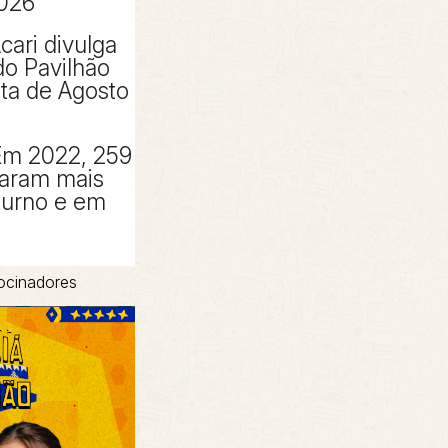
2026
cari divulga
o Pavilhão
sta de Agosto
Em 2022, 259
taram mais
turno e em
ocinadores