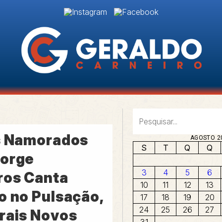
s Namorados
AGOSTO 2
S
T
Q
Q
orge
3
4
5
6
ros Canta
10
11
12
13
o no Pulsação,
17
18
19
20
24
25
26
27
rais Novos
31