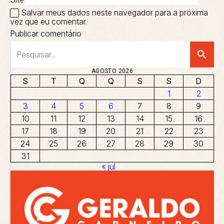
Salvar meus dados neste navegador para a próxima
vez que eu comentar.
search
AGOSTO 2026
S
T
Q
Q
S
S
D
1
2
3
4
5
6
7
8
9
10
11
12
13
14
15
16
17
18
19
20
21
22
23
24
25
26
27
28
29
30
31
« jul