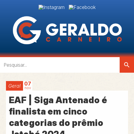
search
07
Geral
nov
EAF | Siga Antenado é
finalista em cinco
categorias do prêmio