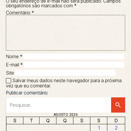
O seu endereço de e-mail não será publicado.
Campos
obrigatórios são marcados com
*
Comentário
*
Nome
*
E-mail
*
Site
Salvar meus dados neste navegador para a próxima
vez que eu comentar.
search
AGOSTO 2026
S
T
Q
Q
S
S
D
1
2