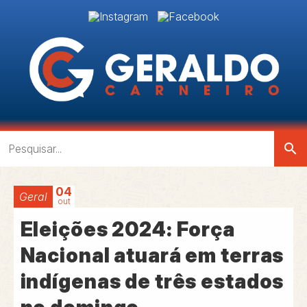
search
04
Geral
out
Eleições 2024: Força
Nacional atuará em terras
indígenas de três estados