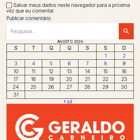
Salvar meus dados neste navegador para a próxima
vez que eu comentar.
search
AGOSTO 2026
S
T
Q
Q
S
S
D
1
2
3
4
5
6
7
8
9
10
11
12
13
14
15
16
17
18
19
20
21
22
23
24
25
26
27
28
29
30
31
« jul