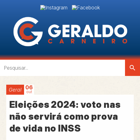
search
06
Geral
out
Eleições 2024: voto nas
não servirá como prova
de vida no INSS