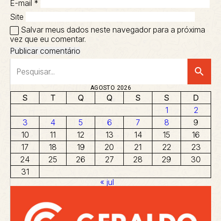
E-mail
*
Site
Salvar meus dados neste navegador para a próxima
vez que eu comentar.
search
AGOSTO 2026
S
T
Q
Q
S
S
D
1
2
3
4
5
6
7
8
9
10
11
12
13
14
15
16
17
18
19
20
21
22
23
24
25
26
27
28
29
30
31
« jul