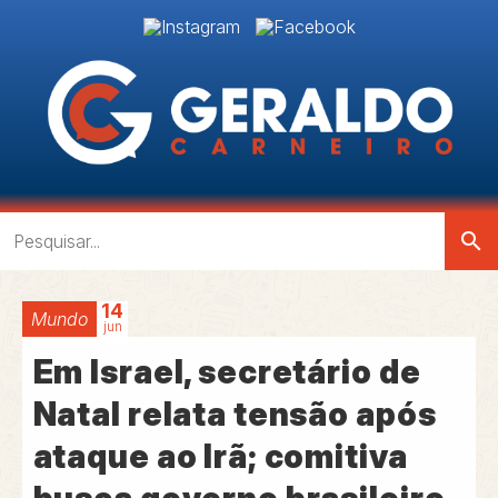
search
14
Mundo
jun
Em Israel, secretário de
Natal relata tensão após
ataque ao Irã; comitiva