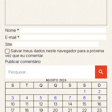
Nome
*
E-mail
*
Site
Salvar meus dados neste navegador para a próxima
vez que eu comentar.
search
AGOSTO 2026
S
T
Q
Q
S
S
D
1
2
3
4
5
6
7
8
9
10
11
12
13
14
15
16
17
18
19
20
21
22
23