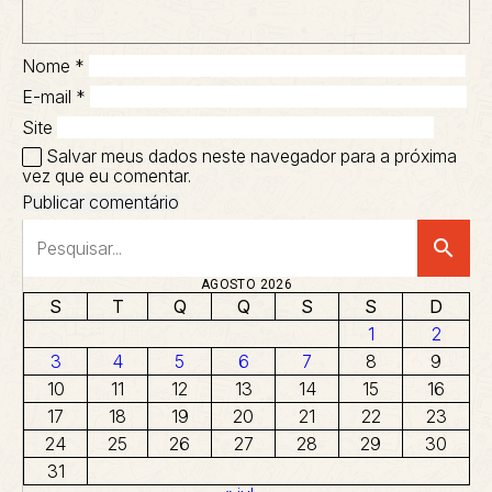
Nome
*
E-mail
*
Site
Salvar meus dados neste navegador para a próxima
vez que eu comentar.
search
AGOSTO 2026
S
T
Q
Q
S
S
D
1
2
3
4
5
6
7
8
9
10
11
12
13
14
15
16
17
18
19
20
21
22
23
24
25
26
27
28
29
30
31