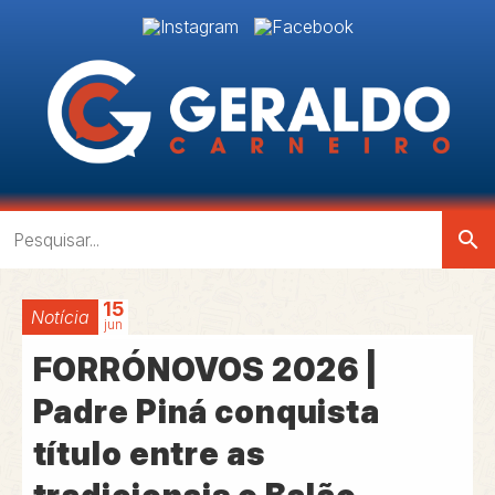
search
15
Notícia
jun
FORRÓNOVOS 2026 |
Padre Piná conquista
título entre as