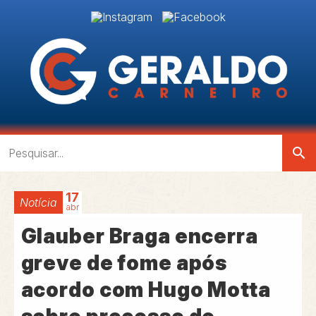
search
17
Notícia
abr
Glauber Braga encerra
greve de fome após
acordo com Hugo Motta