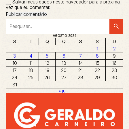
Salvar meus dados neste navegador para a próxima
vez que eu comentar.
search
AGOSTO 2026
S
T
Q
Q
S
S
D
1
2
3
4
5
6
7
8
9
10
11
12
13
14
15
16
17
18
19
20
21
22
23
24
25
26
27
28
29
30
31
« jul