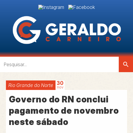
search
30
Rio Grande do Norte
nov
Governo do RN conclui
pagamento de novembro
neste sábado