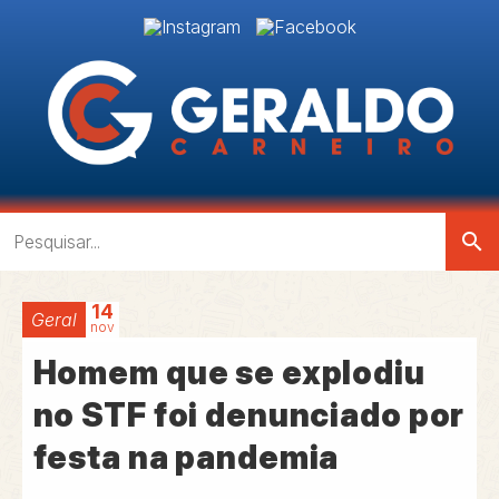
search
14
Geral
nov
Homem que se explodiu
no STF foi denunciado por
festa na pandemia