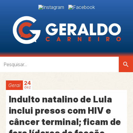
search
24
Geral
dez
Indulto natalino de Lula
inclui presos com HIV e
câncer terminal; ficam de