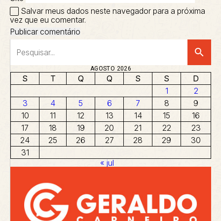
Salvar meus dados neste navegador para a próxima
vez que eu comentar.
search
AGOSTO 2026
S
T
Q
Q
S
S
D
1
2
3
4
5
6
7
8
9
10
11
12
13
14
15
16
17
18
19
20
21
22
23
24
25
26
27
28
29
30
31
« jul