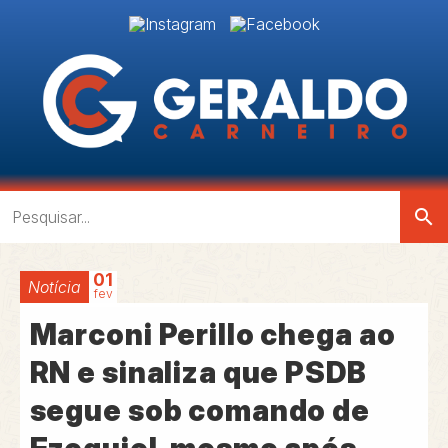
search
01
Notícia
fev
Marconi Perillo chega ao
RN e sinaliza que PSDB
segue sob comando de