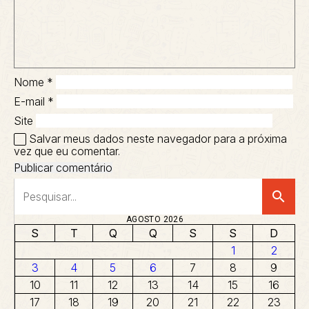
Nome
*
E-mail
*
Site
Salvar meus dados neste navegador para a próxima
vez que eu comentar.
search
AGOSTO 2026
S
T
Q
Q
S
S
D
1
2
3
4
5
6
7
8
9
10
11
12
13
14
15
16
17
18
19
20
21
22
23