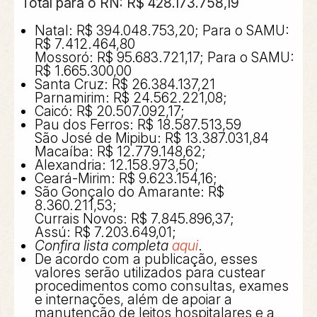
Total para o RN:
R$ 428.173.758,19
Natal
: R$ 394.048.753,20; Para o SAMU:
R$ 7.412.464,80
Mossoró
: R$ 95.683.721,17; Para o SAMU:
R$ 1.665.300,00
Santa Cruz
: R$ 26.384.137,21
Parnamirim
: R$ 24.562.221,08;
Caicó
: R$ 20.507.092,17;
Pau dos Ferros:
R$ 18.587.513,59
São José de Mipibu
: R$ 13.387.031,84
Macaíba
: R$ 12.779.148,62;
Alexandria
: 12.158.973,50;
Ceará-Mirim
: R$ 9.623.154,16;
São Gonçalo do Amarante
: R$
8.360.211,53;
Currais Novos
: R$ 7.845.896,37;
Assú
: R$ 7.203.649,01;
Confira lista completa
aqui
.
De acordo com a publicação, esses
valores serão utilizados para custear
procedimentos como consultas, exames
e internações, além de apoiar a
manutenção de leitos hospitalares e a