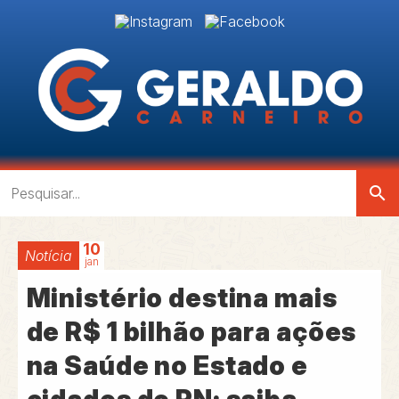
search
10
Notícia
jan
Ministério destina mais
de R$ 1 bilhão para ações
na Saúde no Estado e