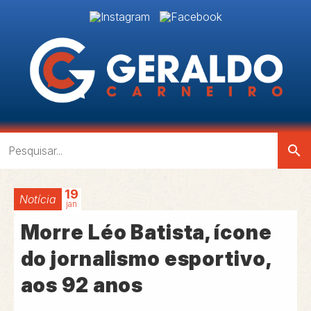
search
19
Notícia
jan
Morre Léo Batista, ícone
do jornalismo esportivo,
aos 92 anos