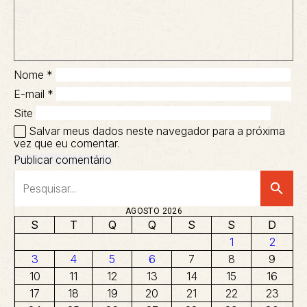
Nome
*
E-mail
*
Site
Salvar meus dados neste navegador para a próxima
vez que eu comentar.
search
AGOSTO 2026
S
T
Q
Q
S
S
D
1
2
3
4
5
6
7
8
9
10
11
12
13
14
15
16
17
18
19
20
21
22
23