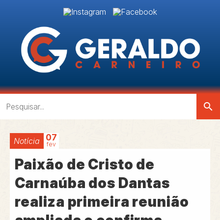
search
07
Notícia
fev
Paixão de Cristo de
Carnaúba dos Dantas
realiza primeira reunião