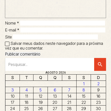
Nome
*
E-mail
*
Site
Salvar meus dados neste navegador para a próxima
vez que eu comentar.
search
AGOSTO 2026
S
T
Q
Q
S
S
D
1
2
3
4
5
6
7
8
9
10
11
12
13
14
15
16
17
18
19
20
21
22
23
24
25
26
27
28
29
30