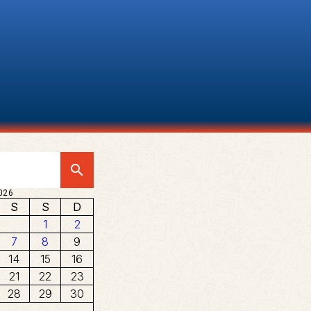
search
026
S
S
D
1
2
7
8
9
14
15
16
21
22
23
28
29
30