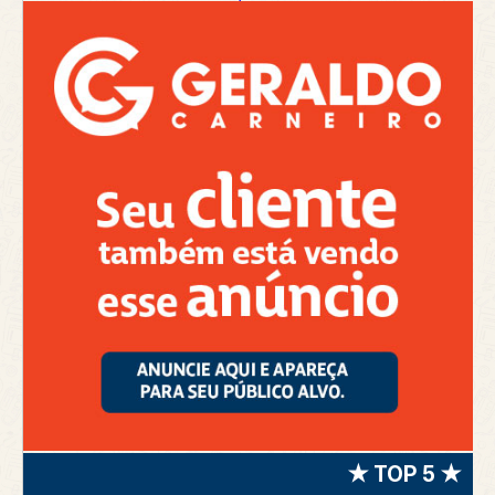
★ TOP 5 ★