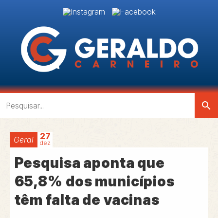
search
27
Geral
dez
Pesquisa aponta que
65,8% dos municípios
têm falta de vacinas