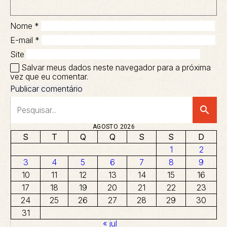
Nome
*
E-mail
*
Site
Salvar meus dados neste navegador para a próxima
vez que eu comentar.
search
AGOSTO 2026
S
T
Q
Q
S
S
D
1
2
3
4
5
6
7
8
9
10
11
12
13
14
15
16
17
18
19
20
21
22
23
24
25
26
27
28
29
30
31
« jul