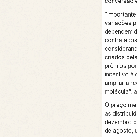
conversão e
“Importante
variações po
dependem d
contratados
consideran
criados pel
prêmios por
incentivo à
ampliar a r
molécula”, a
O preço méd
às distribu
dezembro de
de agosto, 