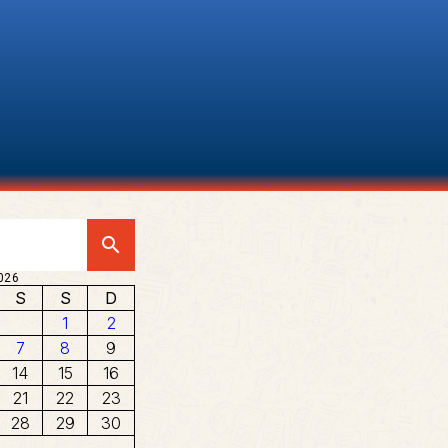
search
026
S
S
D
1
2
7
8
9
14
15
16
21
22
23
28
29
30