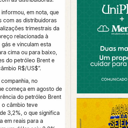
 informou, em nota, que
s com as distribuidoras
alizações trimestrais da
preço relacionada à
 gás e vinculam esta
ara cima ou para baixo,
es do petróleo Brent e
câmbio R$/US$”.
 companhia, no
que começa em agosto de
erência do petróleo Brent
e o câmbio teve
de 3,2%, o que significa
a em reais para a