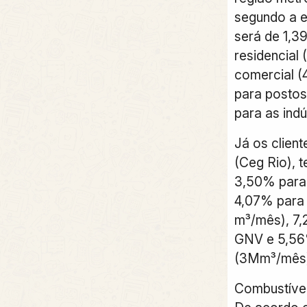
segundo a 
será de 1,3
residencial
comercial 
para posto
para as ind
Já os client
(Ceg Rio), 
3,50% para 
4,07% para 
m³/mês), 7,
GNV e 5,56%
(3Mm³/mês)
Combustíve