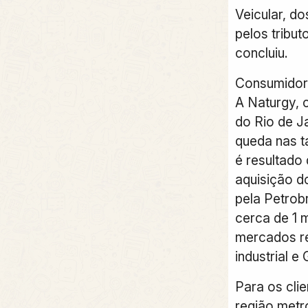
Veicular, d
pelos tribut
concluiu.
Consumidor
A Naturgy, 
do Rio de J
queda nas ta
é resultado
aquisição d
pela Petrobr
cerca de 1 m
mercados re
industrial e
Para os clie
região metr