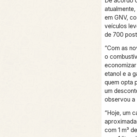
De acordo 
atualmente, 
em GNV, com
veículos le
de 700 post
“Com as nova
o combustív
economizar
etanol e a g
quem opta p
um desconto
observou a
“Hoje, um c
aproximadam
com 1 m³ de