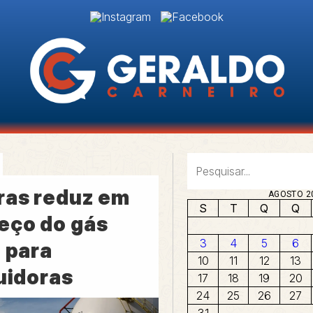
ras reduz em
AGOSTO 2
S
T
Q
Q
eço do gás
3
4
5
6
 para
10
11
12
13
uidoras
17
18
19
20
24
25
26
27
31