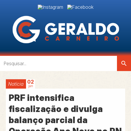
search
02
Notícia
jan
PRF intensifica
fiscalização e divulga
balanço parcial da