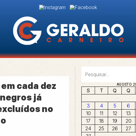
 em cada dez
AGOSTO 2
S
T
Q
Q
 negros já
3
4
5
6
excluídos no
10
11
12
13
ho
17
18
19
20
24
25
26
27
31