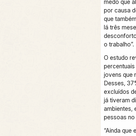
medo que al
por causa d
que também 
lá três mes
desconforto
o trabalho”.
O estudo re
percentuais
jovens que 
Desses, 37%
excluídos d
já tiveram d
ambientes, 
pessoas no 
“Ainda que 