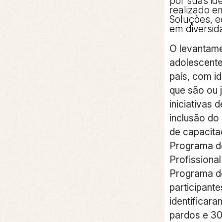
por suas ide
realizado e
Soluções, e
em diversid
O levantame
adolescente
país, com id
que são ou 
iniciativas
inclusão do 
de capacitaç
Programa d
Profissiona
Programa de
participante
identificar
pardos e 30