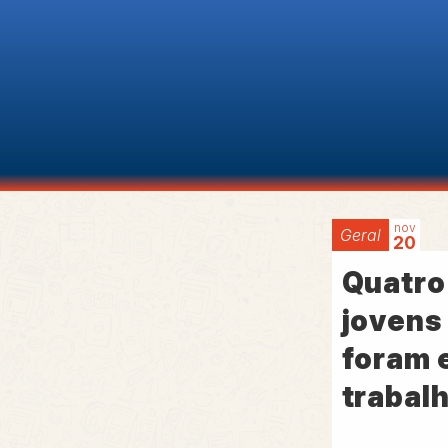
nov
Geral
20
Quatro
jovens
foram 
trabal