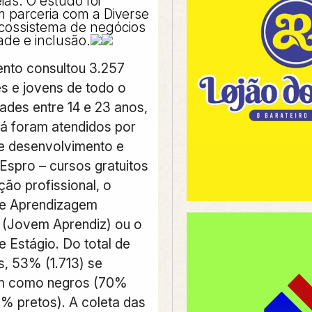
ias. O estudo foi
m parceria com a Diverse
cossistema de negócios
ade e inclusão.
nto consultou 3.257
s e jovens de todo o
ades entre 14 e 23 anos,
já foram atendidos por
 de desenvolvimento e
Espro – cursos gratuitos
ão profissional, o
e Aprendizagem
l (Jovem Aprendiz) ou o
 Estágio. Do total de
s, 53% (1.713) se
am como negros (70%
% pretos). A coleta das