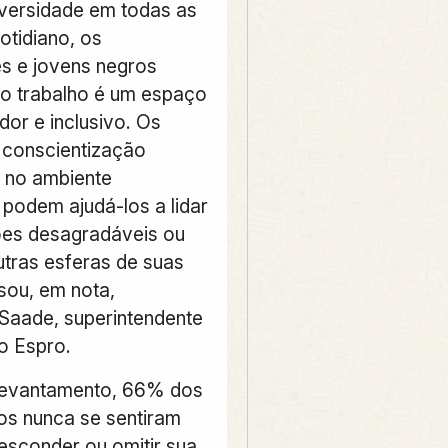
iversidade em todas as
otidiano, os
s e jovens negros
o trabalho é um espaço
dor e inclusivo. Os
 conscientização
 no ambiente
 podem ajudá-los a lidar
ões desagradáveis ou
utras esferas de suas
isou, em nota,
Saade, superintendente
o Espro.
levantamento, 66% dos
os nunca se sentiram
esconder ou omitir sua