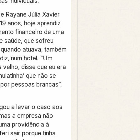
cas individuais.
de Rayane Júlia Xavier
 19 anos, hoje aprendiz
ento financeiro de uma
de saúde, que sofreu
al quando atuava, também
iz, num hotel. “Um
 velho, disse que eu era
mulatinha’ que não se
 por pessoas brancas”,
ou a levar o caso aos
 mas a empresa não
uma providência à
eri sair porque tinha