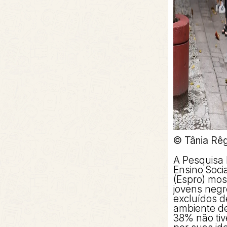
© Tânia Rêg
A Pesquisa
Ensino Socia
(Espro) mo
jovens negro
excluídos d
ambiente de
38% não ti