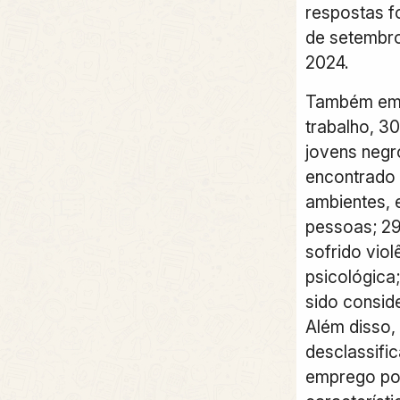
respostas fo
de setembro
2024.
Também em 
trabalho, 3
jovens negr
encontrado 
ambientes, 
pessoas; 29
sofrido viol
psicológica
sido consid
Além disso,
desclassifi
emprego po