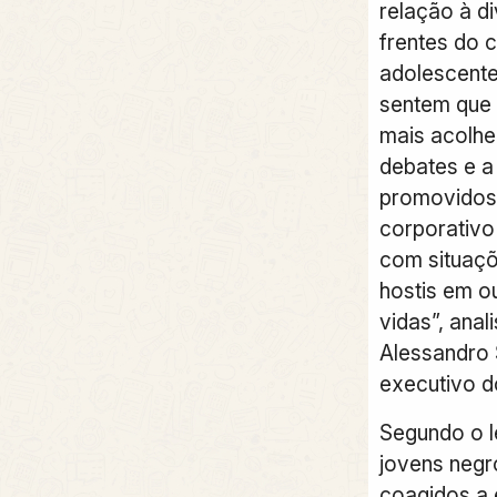
relação à d
frentes do c
adolescente
sentem que 
mais acolhe
debates e a
promovidos
corporativo
com situaç
hostis em o
vidas”, anal
Alessandro 
executivo d
Segundo o 
jovens negr
coagidos a 