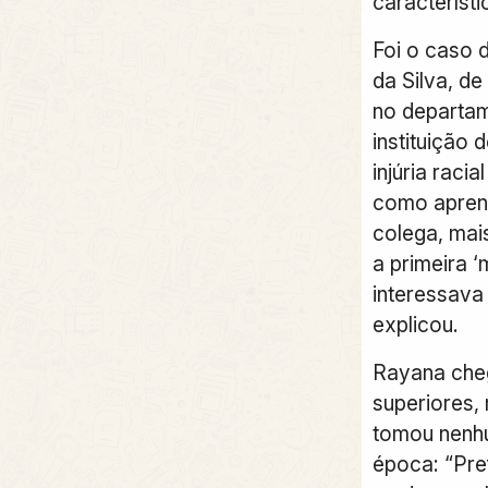
característi
Foi o caso 
da Silva, de
no departam
instituição 
injúria raci
como aprend
colega, mais
a primeira ‘
interessava
explicou.
Rayana cheg
superiores,
tomou nenh
época: “Pref