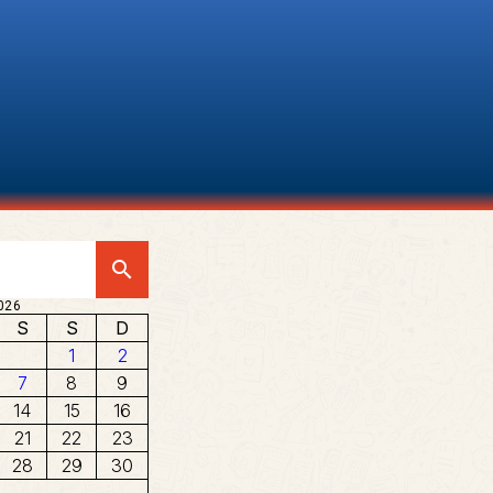
search
026
S
S
D
1
2
7
8
9
14
15
16
21
22
23
28
29
30