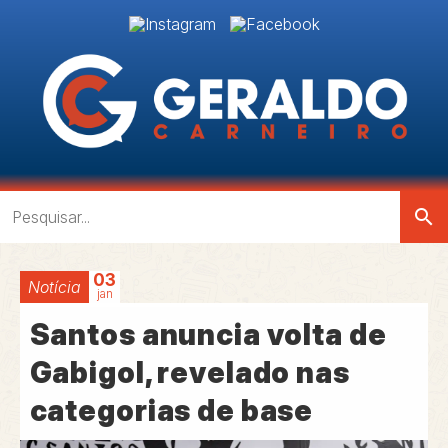
search
03
Notícia
jan
Santos anuncia volta de
Gabigol, revelado nas
categorias de base