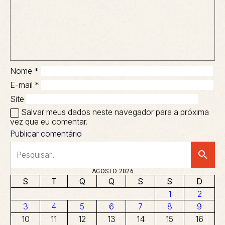
Nome
*
E-mail
*
Site
Salvar meus dados neste navegador para a próxima
vez que eu comentar.
search
AGOSTO 2026
S
T
Q
Q
S
S
D
1
2
3
4
5
6
7
8
9
10
11
12
13
14
15
16