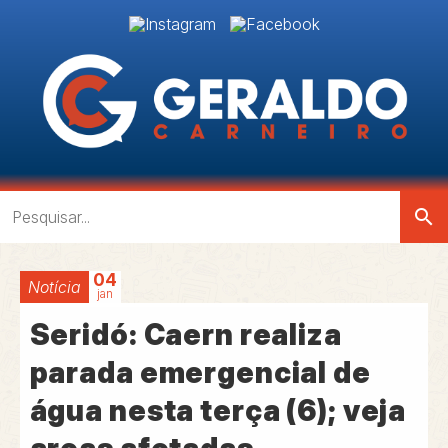
search
04
Notícia
jan
Seridó: Caern realiza
parada emergencial de
água nesta terça (6); veja