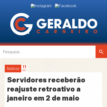
search
11
Notícia
abr
Servidores receberão
reajuste retroativo a
janeiro em 2 de maio