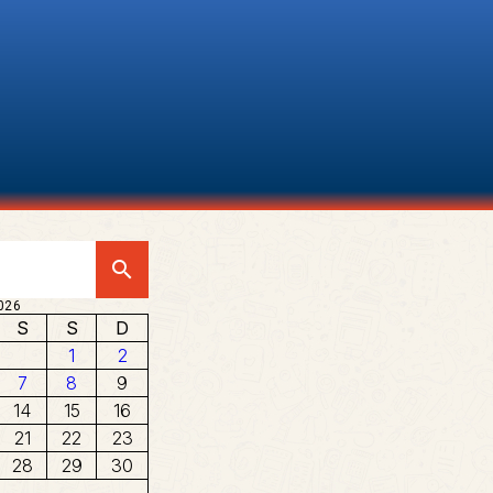
search
026
S
S
D
1
2
7
8
9
14
15
16
21
22
23
28
29
30