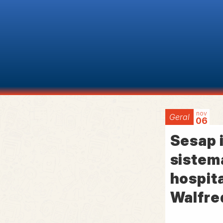
nov
Geral
06
Sesap 
sistem
hospita
Walfre