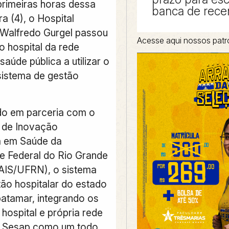
rimeiras horas dessa
banca de rece
a (4), o Hospital
Walfredo Gurgel passou
Acesse aqui nossos patr
o hospital da rede
saúde pública a utilizar o
istema de gestão
do em parceria com o
 de Inovação
a em Saúde da
e Federal do Rio Grande
AIS/UFRN), o sistema
tão hospitalar do estado
atamar, integrando os
hospital e própria rede
s Sesap como um todo,