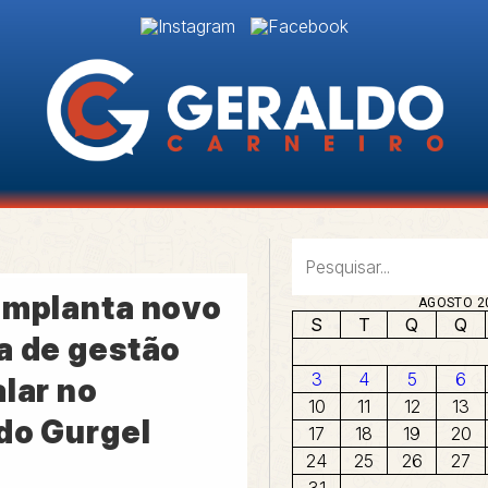
implanta novo
AGOSTO 2
S
T
Q
Q
a de gestão
3
4
5
6
lar no
10
11
12
13
do Gurgel
17
18
19
20
24
25
26
27
31