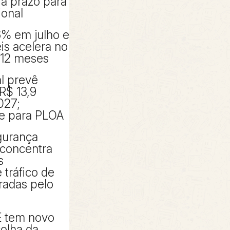
ia prazo para
ional
6% em julho e
éis acelera no
 12 meses
al prevê
R$ 13,9
027;
e para PLOA
gurança
 concentra
s
 tráfico de
radas pelo
E tem novo
olha da