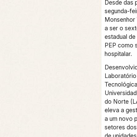
Desde das p
segunda-feir
Monsenhor 
a ser o sext
estadual de 
PEP como s
hospitalar.
Desenvolvi
Laboratório
Tecnológic
Universidad
do Norte (L
eleva a ges
a um novo p
setores dos 
de unidade