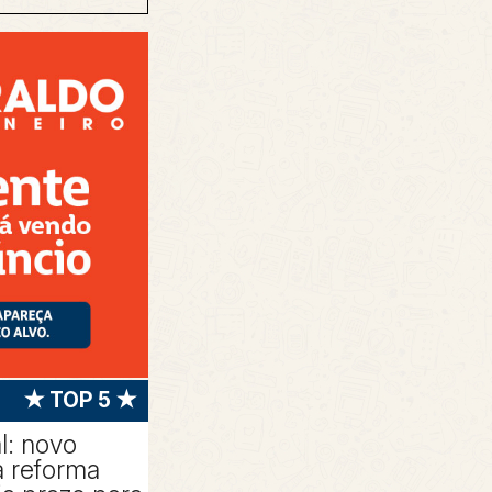
★ TOP 5 ★
l: novo
 reforma