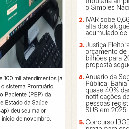
tributária ampl
o Simples Nac
IVAR sobe 0,6
alta dos alugu
acumulado de
Justiça Eleitor
orçamento de 
bilhões para 2
proposta segu
Anuário da Se
 100 mil atendimentos já
Pública: Bahia
 o sistema Prontuário
quase 40% da
do Paciente (PEP) da
notificações de
de Estado da Saúde
pessoas regist
SUS em 2025
sap) deu seu maior
 início de novembro.
Concurso IBG
prazo para esc