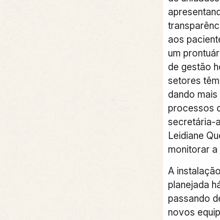
apresentan
transparênc
aos pacient
um prontuár
de gestão h
setores têm
dando mais 
processos d
secretária-
Leidiane Que
monitorar a
A instalaçã
planejada h
passando de
novos equip