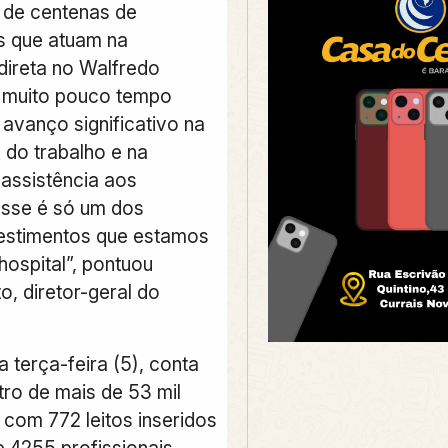
 de centenas de
is que atuam na
direta no Walfredo
 muito pouco tempo
avanço significativo na
 do trabalho e na
 assistência aos
Esse é só um dos
estimentos que estamos
hospital”, pontuou
, diretor-geral do
 terça-feira (5), conta
tro de mais de 53 mil
 com 772 leitos inseridos
e 4255 profissionais