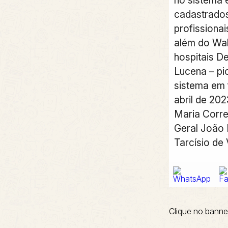
cadastrados
profissiona
além do Wal
hospitais D
Lucena – pi
sistema em
abril de 202
Maria Correi
Geral João
Tarcísio de
Clique no banne