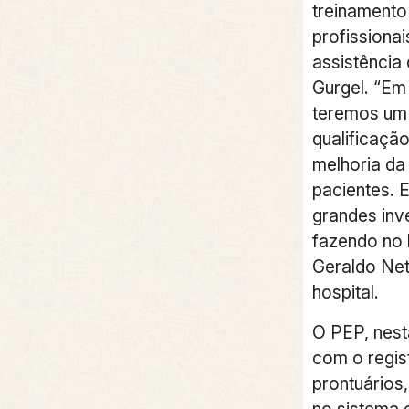
treinamento
profissiona
assistência 
Gurgel. “Em
teremos um 
qualificação
melhoria da
pacientes. 
grandes inv
fazendo no 
Geraldo Neto
hospital.
O PEP, nesta
com o regis
prontuários,
no sistema 