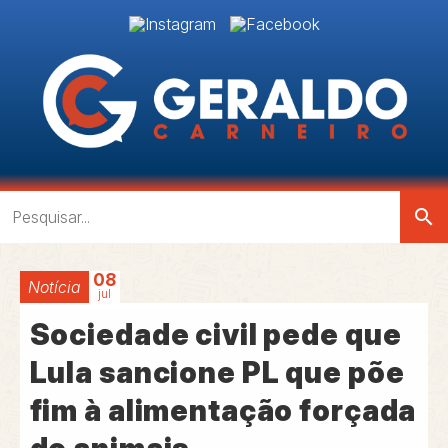
search
08
Notícia
jul
Sociedade civil pede que
Lula sancione PL que põe
fim à alimentação forçada