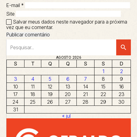
E-mail
*
Site
Salvar meus dados neste navegador para a próxima
vez que eu comentar.
search
AGOSTO 2026
S
T
Q
Q
S
S
D
1
2
3
4
5
6
7
8
9
10
11
12
13
14
15
16
17
18
19
20
21
22
23
24
25
26
27
28
29
30
31
« jul