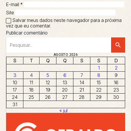
E-mail
*
Site
Salvar meus dados neste navegador para a próxima
vez que eu comentar.
search
AGOSTO 2026
S
T
Q
Q
S
S
D
1
2
3
4
5
6
7
8
9
10
11
12
13
14
15
16
17
18
19
20
21
22
23
24
25
26
27
28
29
30
31
« jul