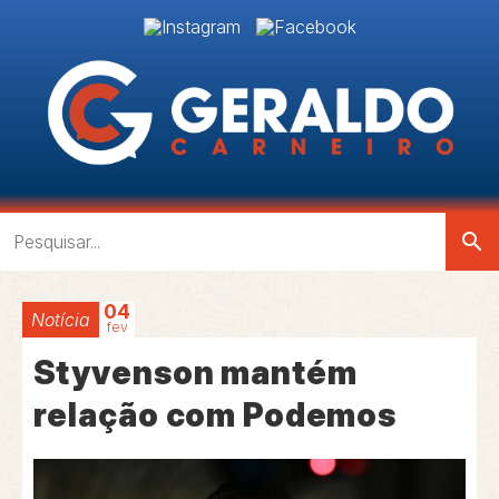
search
04
Notícia
fev
Styvenson mantém
relação com Podemos